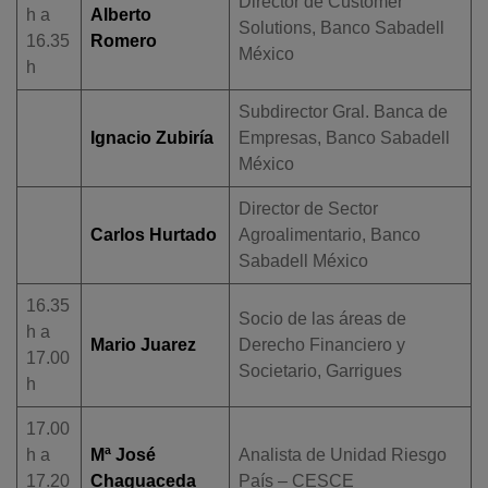
Director de Customer
h a
Alberto
Solutions, Banco Sabadell
16.35
Romero
México
h
Subdirector Gral. Banca de
Ignacio Zubiría
Empresas, Banco Sabadell
México
Director de Sector
Carlos Hurtado
Agroalimentario, Banco
Sabadell México
16.35
Socio de las áreas de
h a
Mario Juarez
Derecho Financiero y
17.00
Societario, Garrigues
h
17.00
h a
Mª José
Analista de Unidad Riesgo
17.20
Chaguaceda
País – CESCE