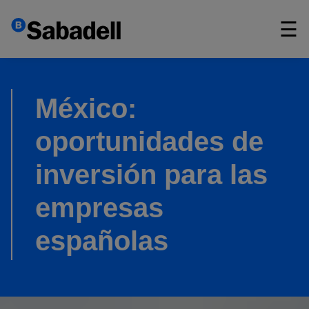
×
☰
México:
oportunidades de
inversión para las
empresas
españolas