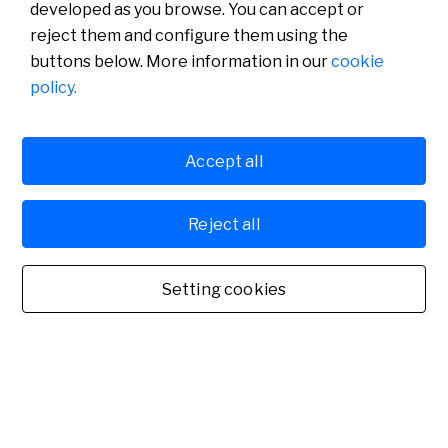
developed as you browse. You can accept or
reject them and configure them using the
buttons below. More information in our
cookie
policy.
Glocalización. La transformación de las estrategias de
internacionalización
Accept all
18-10-2023
Reject all
Setting cookies
Créditos documentarios. Guía básica para el