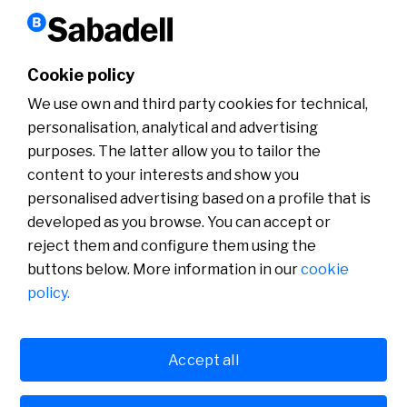
Cookie policy
We use own and third party cookies for technical,
personalisation, analytical and advertising
purposes. The latter allow you to tailor the
Créditos documentarios. Guía básica para el
exportador.
content to your interests and show you
personalised advertising based on a profile that is
04-10-2023
developed as you browse. You can accept or
reject them and configure them using the
buttons below. More information in our
cookie
policy.
Accept all