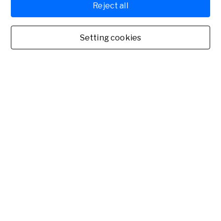
Reject all
Estados Unidos: Oportunidades de negocio
Setting cookies
27-09-2023
Turquía. Oportunidades de negocio
05-07-2023