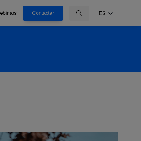
ebinars
Contactar
ES
@svg('icon-search', 'icon-
search absolute right-0 top-1/4 -
translate-y-1/2 inline-block text-
xs')