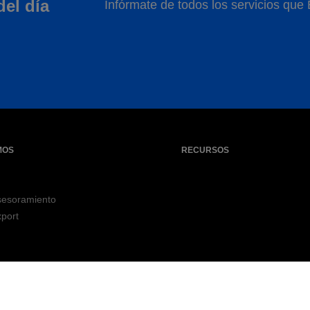
del día
Infórmate de todos los servicios que
MOS
RECURSOS
sesoramiento
port
formación a clientes
Seguridad
MIFID