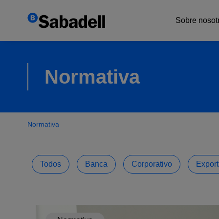
Sobre nosot
Expertos
Normativa
Red inter
Normativa
Todos
Banca
Corporativo
Export