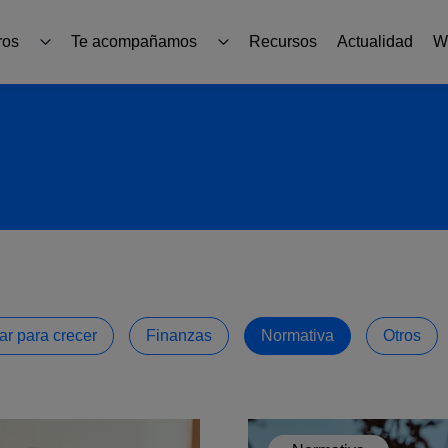
ros
Te acompañamos
Recursos
Actualidad
W
Productos
nacional
Guías y herramientas
Formación y asesoramiento
Sabadell Go Export Partners
ar para crecer
Finanzas
Normativa
Otros
ICEX