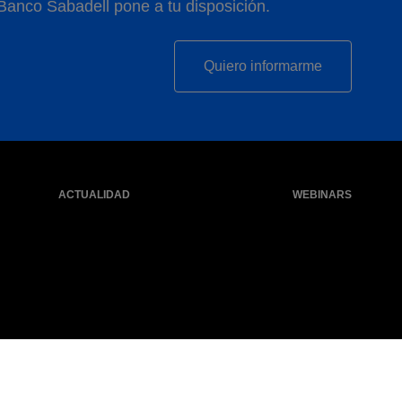
 Banco Sabadell pone a tu disposición.
Quiero informarme
ACTUALIDAD
WEBINARS