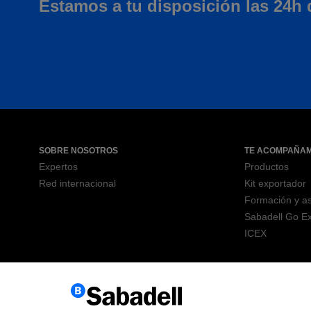
Estamos a tu disposición las 24h 
SOBRE NOSOTROS
TE ACOMPAÑA
Expertos
Productos
Red internacional
Kit exportador
Formación y a
Sabadell Go Ex
ICEX
Aviso legal
Política de cookies
Servicio de atención al cliente
In