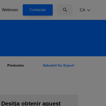
Webinars
Contactar
CA
@svg('icon-search', 'icon-
search absolute right-0 top-
1/4 -translate-y-1/2 inline-
block text-xs')
Productes
Sabadell Go Export
Desitja obtenir aquest