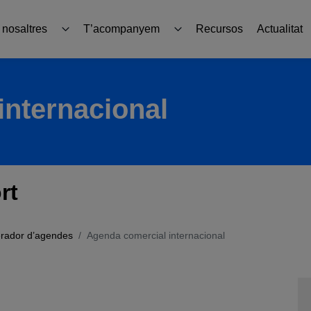
 nosaltres
T’acompanyem
Recursos
Actualitat
erts
Productes
internacional
xa internacional
Guies i eines
Formació i assessorament
rt
Sabadell go export
rador d’agendes
Agenda comercial internacional
ICEX