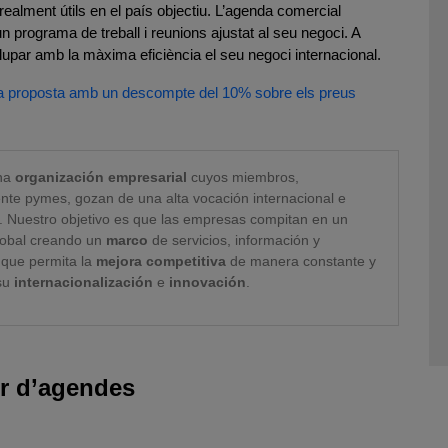
s realment útils en el país objectiu. L’agenda comercial
a un programa de treball i reunions ajustat al seu negoci. A
upar amb la màxima eficiència el seu negoci internacional.
 una proposta amb un descompte del 10% sobre els preus
na
organización empresarial
cuyos miembros,
nte pymes, gozan de una alta vocación internacional e
. Nuestro objetivo es que las empresas compitan en un
obal creando un
marco
de servicios, información y
que permita la
mejora competitiva
de manera constante y
 su
internacionalización
e
innovación
.
r d’agendes