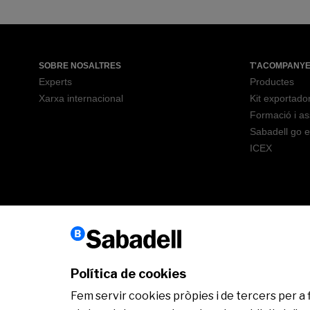
SOBRE NOSALTRES
T'ACOMPANY
Experts
Productes
Xarxa internacional
Kit exportado
Formació i a
Sabadell go e
ICEX
Política de cookies
Avís legal
Política de cookies
Servei d’atenció al client
Informació
Fem servir cookies pròpies i de tercers per a 