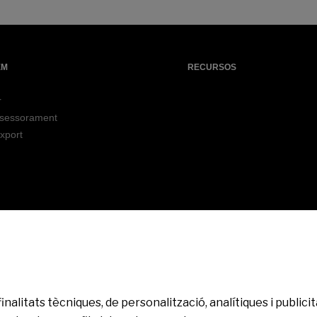
EM
RECURSOS
r
ssessorament
xport
 al client
Seguretat
MIFID
finalitats tècniques, de personalització, analítiques i publi