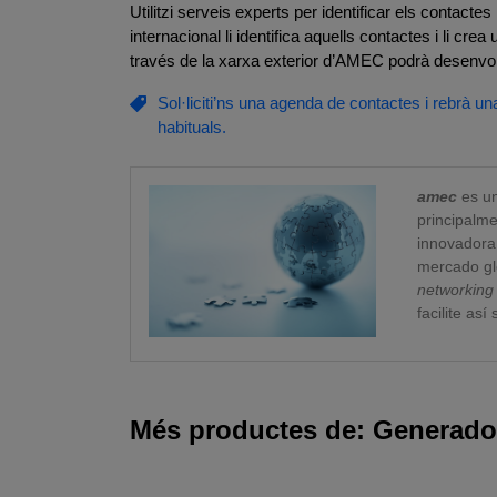
Utilitzi serveis experts per identificar els contacte
internacional li identifica aquells contactes i li cre
través de la xarxa exterior d’AMEC podrà desenvol
Sol·liciti’ns una agenda de contactes i rebrà
habituals.
amec
es u
principalme
innovadora
mercado gl
networking
facilite así
Més productes de: Generado