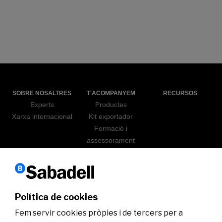
SOBRE NOSALTRES
T'ACOMPANYEM
RECURSOS
Experts
Productes
Xarxa internacional
Kit exportador
Formació i
assessorament
Sabadell go export
ICEX
ACTUALITAT
WEBINARS
Política de cookies
Fem servir cookies pròpies i de tercers per a