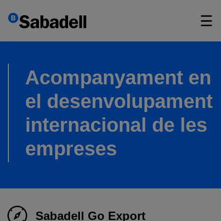
×
☰
Acompanyament en
el desenvolupament
internacional de les
empreses
Sabadell Go Export