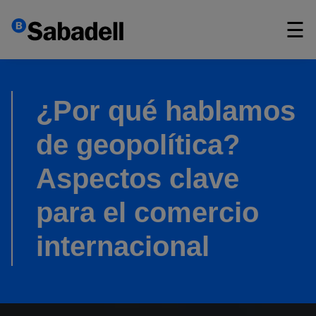
×
☰
¿Por qué hablamos
de geopolítica?
Aspectos clave
para el comercio
internacional