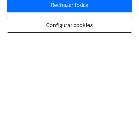
Rechazar todas
Configurar cookies
Escenario geopolítico: impacto en el sector exportador
español
10-04-2025
Especial Argelia. Oportunidades de negocio para la
empresa española