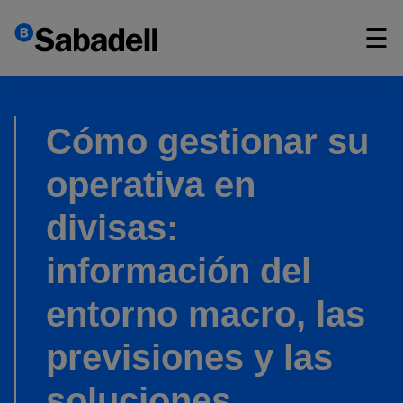
×
☰
Cómo gestionar su
operativa en
divisas:
información del
entorno macro, las
previsiones y las
soluciones