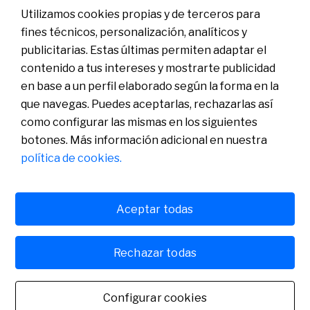
Utilizamos cookies propias y de terceros para
fines técnicos, personalización, analíticos y
publicitarias. Estas últimas permiten adaptar el
Contexto geopolítico actual y situación arancelaria
contenido a tus intereses y mostrarte publicidad
en base a un perfil elaborado según la forma en la
07-05-2025
que navegas. Puedes aceptarlas, rechazarlas así
como configurar las mismas en los siguientes
botones. Más información adicional en nuestra
política de cookies.
Aceptar todas
Rechazar todas
Escenario geopolítico: impacto en el sector exportador
español
Configurar cookies