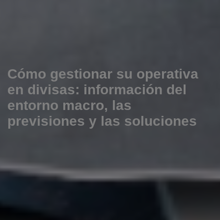
Cómo gestionar su operativa
en divisas: información del
entorno macro, las
previsiones y las soluciones