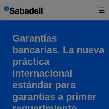
×
☰
Garantías
bancarias. La nueva
práctica
internacional
estándar para
garantías a primer
requerimiento