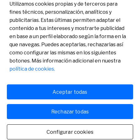
Utilizamos cookies propias y de terceros para
04-06-2025
fines técnicos, personalización, analíticos y
publicitarias. Estas últimas permiten adaptar el
contenido a tus intereses y mostrarte publicidad
en base a un perfil elaborado según la forma en la
que navegas. Puedes aceptarlas, rechazarlas así
como configurar las mismas en los siguientes
botones. Más información adicional en nuestra
política de cookies.
Contexto geopolítico actual y situación arancelaria
Aceptar todas
07-05-2025
Rechazar todas
Configurar cookies