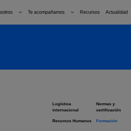
sotros
Te acompañamos
Recursos
Actualidad
tos
Productos
R
ternacional
Guías y herramientas
Formación y asesoramiento
Sabadell Go Export Partners
Logística
Normas y
ICEX
internacional
certificación
Recursos Humanos
Formación