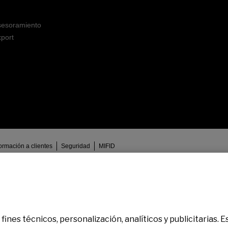
sesoramiento
port
formación a clientes
Seguridad
MIFID
elona), Inscrito en el Registro Mercantil de Barcelona en el Tomo/I.R.U.S. 10001
dministrativo especial con el número 0081. Para cualquier consulta puedes
contacta
fines técnicos, personalización, analíticos y publicitarias.