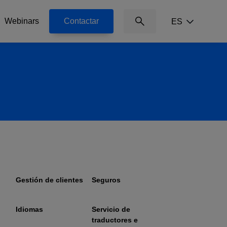
Webinars
Contactar
ES
@svg('icon-search', 'icon-
search absolute right-0 top-
1/4 -translate-y-1/2 inline-
block text-xs')
Gestión de clientes
Seguros
Idiomas
Servicio de
traductores e