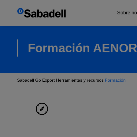
Sobre no
Exper
Formación AENO
Red in
Sabadell Go Export
Herramientas y recursos
Formación