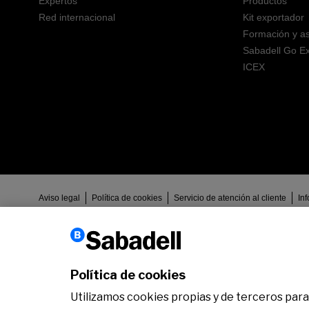
Expertos
Productos
Red internacional
Kit exportador
Formación y a
Sabadell Go Ex
ICEX
Aviso legal
Política de cookies
Servicio de atención al cliente
In
Banco de Sabadell, S.A., Plaça de Sant Roc nº 20, 08201 Sabadell (Barc
sujeta a la supervisión del Banco de España e inscrita en el Registro a
reservados.
Política de cookies
Utilizamos cookies propias y de terceros para 