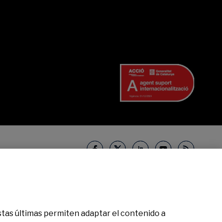
52932861, Folio 873, Hoja B-1561, NIF A08000143. Entidad de crédito
r con nosotros.
Banco de Sabadell, S.A. 2025. Todos los derechos
 Estas últimas permiten adaptar el contenido a