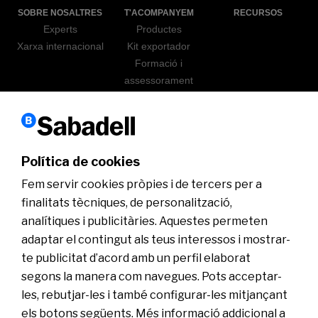
SOBRE NOSALTRES
T'ACOMPANYEM
RECURSOS
Experts
Productes
Xarxa internacional
Kit exportador
Formació i
assessorament
Sabadell go export
ICEX
ACTUALITAT
WEBINARS
Política de cookies
Fem servir cookies pròpies i de tercers per a
finalitats tècniques, de personalització,
analítiques i publicitàries. Aquestes permeten
adaptar el contingut als teus interessos i mostrar-
te publicitat d’acord amb un perfil elaborat
segons la manera com navegues. Pots acceptar-
Avís legal
Política de cookies
Servei d’atenció al client
Informació al client
Seguretat
MIFID
les, rebutjar-les i també configurar-les mitjançant
els botons següents. Més informació addicional a