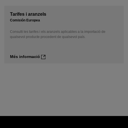
Tarifes i aranzels
Comisión Europea
Consulti les tarifes i els aranzels aplicables a la importació de
qualsevol producte procedent de qualsevol país.
Més informació