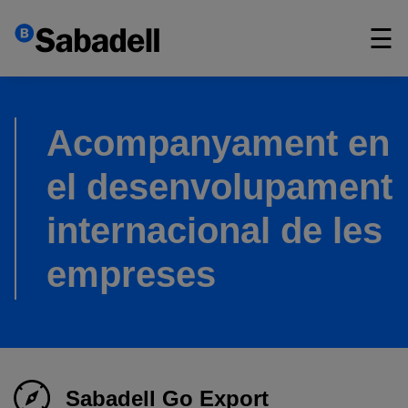
×
☰
Acompanyament en
el desenvolupament
internacional de les
empreses
Sabadell Go Export