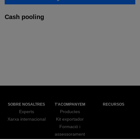
Cash pooling
SOBRE NOSALTRES
T'ACOMPANYEM
RECURSOS
Experts
Productes
Xarxa internacional
Kit exportador
Formació i
assessorament