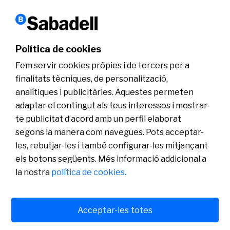
Sabadell go export
ICEX
ACTUALITAT
WEBINARS
Política de cookies
Fem servir cookies pròpies i de tercers per a
finalitats tècniques, de personalització,
analítiques i publicitàries. Aquestes permeten
adaptar el contingut als teus interessos i mostrar-
te publicitat d’acord amb un perfil elaborat
segons la manera com navegues. Pots acceptar-
Avís legal
Política de cookies
Servei d’atenció al client
Informació al client
Seguretat
MIFID
les, rebutjar-les i també configurar-les mitjançant
els botons següents. Més informació addicional a
la nostra
política de cookies.
Banco de Sabadell, S.A., Plaça de Sant Roc nº 20, 08201 Sabadell. Inscrit
en el Registre Mercantil de Barcelona, tom/I.R.U.S. 1000152932861, foli
Acceptar-les totes
873, full B-1561., NIF A08000143. Entitat de crèdit subjecta a la supervisió
del Banc d’Espanya i inscrita en el Registre administratiu especial amb el