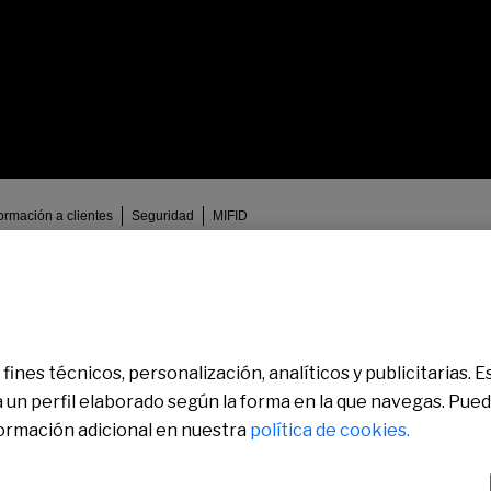
formación a clientes
Seguridad
MIFID
elona), Inscrito en el Registro Mercantil de Barcelona en el Tomo/I.R.U.S. 10001
dministrativo especial con el número 0081. Para cualquier consulta puedes
contacta
fines técnicos, personalización, analíticos y publicitarias.
a un perfil elaborado según la forma en la que navegas. Pue
formación adicional en nuestra
política de cookies.