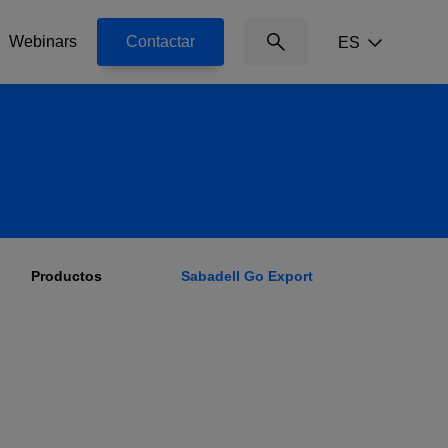
Webinars
Contactar
ES
@svg('icon-search', 'icon-
search absolute right-0 top-
1/4 -translate-y-1/2 inline-
block text-xs')
Productos
Sabadell Go Export