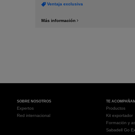
Ventaja exclusiva
Más información
SOBRE NOSOTROS
TE ACOMPAÑA
Expertos
Productos
Red internacional
Kit exportador
Formación y a
Sabadell Go Ex