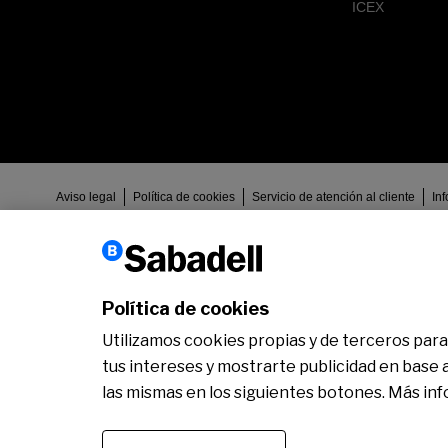
ICEX
Aviso legal
Política de cookies
Servicio de atención al cliente
In
Banco de Sabadell, S.A., Plaça de Sant Roc nº 20, 08201 Sabadell (Barc
sujeta a la supervisión del Banco de España e inscrita en el Registro a
reservados.
Política de cookies
Utilizamos cookies propias y de terceros para 
tus intereses y mostrarte publicidad en base 
las mismas en los siguientes botones. Más in