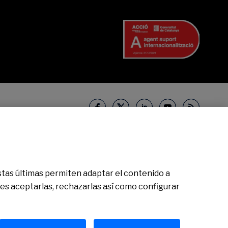
52932861, Folio 873, Hoja B-1561, NIF A08000143. Entidad de crédito
r con nosotros.
Banco de Sabadell, S.A. 2025. Todos los derechos
 Estas últimas permiten adaptar el contenido a
des aceptarlas, rechazarlas así como configurar