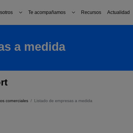
sotros
Te acompañamos
Recursos
Actualidad
tos
Productos
as a medida
ternacional
Guías y herramientas
Formación y asesoramiento
rt
Sabadell Go Export Partners
ios comerciales
Listado de empresas a medida
ICEX